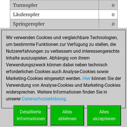
Turmopfer
0
Läuferopfer
0
Springeropfer
0
Bauernopfer
0
Wir verwenden Cookies und vergleichbare Technologien,
Matt auf vollem Brett
0
um bestimmte Funktionen zur Verfügung zu stellen, die
Nutzererfahrungen zu verbessern und interessengerechte
Bauer setzt Matt
0
Inhalte auszuspielen. Abhängig von ihrem
Erstickte Matts
0
Verwendungszweck können dabei neben technisch
Unterverwandlungen
0
erforderlichen Cookies auch Analyse-Cookies sowie
Marketing-Cookies eingesetzt werden.
Hier
können Sie der
Türme auf der siebten
0
Verwendung von Analyse-Cookies und Marketing-Cookies
widersprechen. Weitere Informationen finden Sie in
unserer
Datenschutzerklärung
.
STARTSEITE
Detaillierte
Alles
Alles
Informationen
ablehnen
akzeptieren