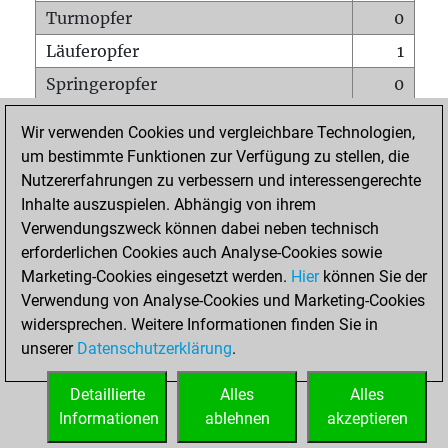
Turmopfer
0
Läuferopfer
1
Springeropfer
0
Bauernopfer
3
Wir verwenden Cookies und vergleichbare Technologien,
Matt auf vollem Brett
0
um bestimmte Funktionen zur Verfügung zu stellen, die
Nutzererfahrungen zu verbessern und interessengerechte
Bauer setzt Matt
0
Inhalte auszuspielen. Abhängig von ihrem
Erstickte Matts
0
Verwendungszweck können dabei neben technisch
Unterverwandlungen
0
erforderlichen Cookies auch Analyse-Cookies sowie
Marketing-Cookies eingesetzt werden.
Hier
können Sie der
Türme auf der siebten
0
Verwendung von Analyse-Cookies und Marketing-Cookies
widersprechen. Weitere Informationen finden Sie in
unserer
Datenschutzerklärung
.
STARTSEITE
Detaillierte
Alles
Alles
Informationen
ablehnen
akzeptieren