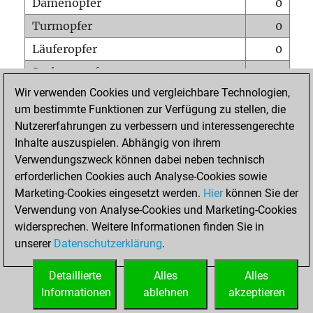
Damenopfer
0
Turmopfer
0
Läuferopfer
0
Springeropfer
0
Wir verwenden Cookies und vergleichbare Technologien,
Bauernopfer
1
um bestimmte Funktionen zur Verfügung zu stellen, die
Matt auf vollem Brett
0
Nutzererfahrungen zu verbessern und interessengerechte
Bauer setzt Matt
0
Inhalte auszuspielen. Abhängig von ihrem
Verwendungszweck können dabei neben technisch
Erstickte Matts
0
erforderlichen Cookies auch Analyse-Cookies sowie
Unterverwandlungen
0
Marketing-Cookies eingesetzt werden.
Hier
können Sie der
Verwendung von Analyse-Cookies und Marketing-Cookies
Türme auf der siebten
0
widersprechen. Weitere Informationen finden Sie in
unserer
Datenschutzerklärung
.
STARTSEITE
Detaillierte
Alles
Alles
Informationen
ablehnen
akzeptieren