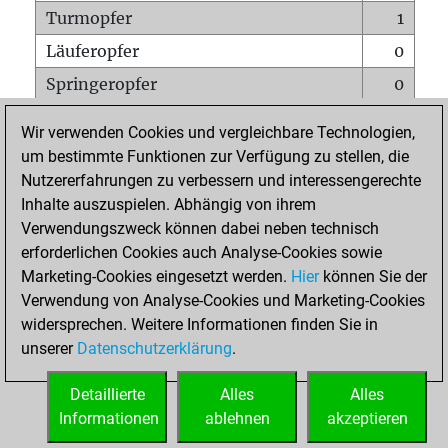
Turmopfer
1
Läuferopfer
0
Springeropfer
0
Bauernopfer
0
Wir verwenden Cookies und vergleichbare Technologien,
Matt auf vollem Brett
0
um bestimmte Funktionen zur Verfügung zu stellen, die
Nutzererfahrungen zu verbessern und interessengerechte
Bauer setzt Matt
0
Inhalte auszuspielen. Abhängig von ihrem
Erstickte Matts
0
Verwendungszweck können dabei neben technisch
Unterverwandlungen
0
erforderlichen Cookies auch Analyse-Cookies sowie
Marketing-Cookies eingesetzt werden.
Hier
können Sie der
Türme auf der siebten
0
Verwendung von Analyse-Cookies und Marketing-Cookies
widersprechen. Weitere Informationen finden Sie in
unserer
Datenschutzerklärung
.
STARTSEITE
Detaillierte
Alles
Alles
Informationen
ablehnen
akzeptieren