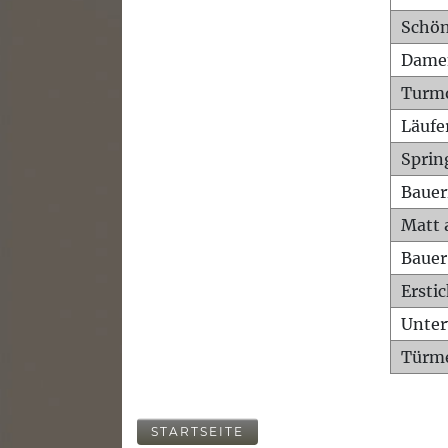
Schön
Dame
Turm
Läufe
Sprin
Bauer
Matt 
Bauer
Ersti
Unte
Türme
STARTSEITE