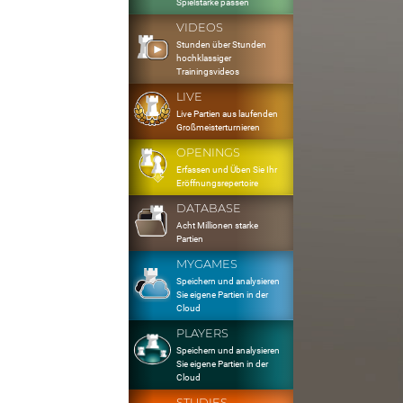
Spielstärke passen
VIDEOS
Stunden über Stunden
hochklassiger
Trainingsvideos
LIVE
Live Partien aus laufenden
Großmeisterturnieren
OPENINGS
Erfassen und Üben Sie Ihr
Eröffnungsrepertoire
DATABASE
Acht Millionen starke
Partien
MYGAMES
Speichern und analysieren
Sie eigene Partien in der
Cloud
PLAYERS
Speichern und analysieren
Sie eigene Partien in der
Cloud
STUDIES