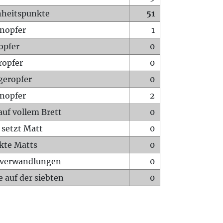
heitspunkte
51
nopfer
1
opfer
0
ropfer
0
geropfer
0
nopfer
2
auf vollem Brett
0
 setzt Matt
0
ckte Matts
0
rverwandlungen
0
 auf der siebten
0