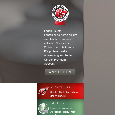
Legen Sie ein
kostenloses Konto an, um
zusätzliche Funktionen
auf allen ChessBase
Webseiten zu bekommen.
Für professionelle
Anwendung empfehlen
wir den Premium
Account.
ANMELDEN
PLAYCHESS
Spielen Sie Online Schach
gegen andere
TACTICS
Lösen Sie taktische
Aufgaben, die zu Ihrer