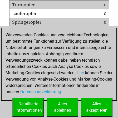
Turmopfer
0
Läuferopfer
0
Springeropfer
0
Bauernopfer
0
Wir verwenden Cookies und vergleichbare Technologien,
Matt auf vollem Brett
0
um bestimmte Funktionen zur Verfügung zu stellen, die
Nutzererfahrungen zu verbessern und interessengerechte
Bauer setzt Matt
0
Inhalte auszuspielen. Abhängig von ihrem
Erstickte Matts
0
Verwendungszweck können dabei neben technisch
Unterverwandlungen
0
erforderlichen Cookies auch Analyse-Cookies sowie
Marketing-Cookies eingesetzt werden.
Hier
können Sie der
Türme auf der siebten
0
Verwendung von Analyse-Cookies und Marketing-Cookies
widersprechen. Weitere Informationen finden Sie in
unserer
Datenschutzerklärung
.
STARTSEITE
Detaillierte
Alles
Alles
Informationen
ablehnen
akzeptieren