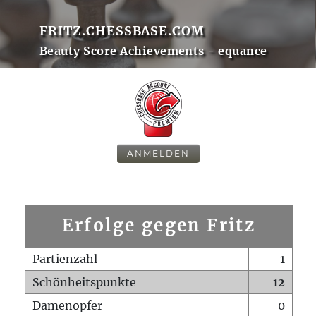
FRITZ.CHESSBASE.COM
Beauty Score Achievements - equance
ANMELDEN
Erfolge gegen Fritz
Partienzahl
1
Schönheitspunkte
12
Damenopfer
0