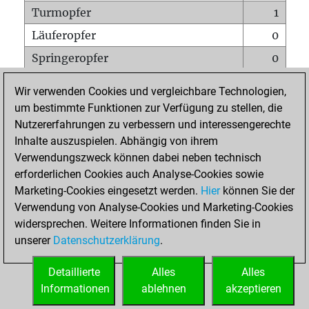
Turmopfer
1
Läuferopfer
0
Springeropfer
0
Bauernopfer
0
Wir verwenden Cookies und vergleichbare Technologien,
Matt auf vollem Brett
0
um bestimmte Funktionen zur Verfügung zu stellen, die
Nutzererfahrungen zu verbessern und interessengerechte
Bauer setzt Matt
0
Inhalte auszuspielen. Abhängig von ihrem
Erstickte Matts
0
Verwendungszweck können dabei neben technisch
Unterverwandlungen
0
erforderlichen Cookies auch Analyse-Cookies sowie
Marketing-Cookies eingesetzt werden.
Hier
können Sie der
Türme auf der siebten
0
Verwendung von Analyse-Cookies und Marketing-Cookies
widersprechen. Weitere Informationen finden Sie in
unserer
Datenschutzerklärung
.
STARTSEITE
Detaillierte
Alles
Alles
Informationen
ablehnen
akzeptieren