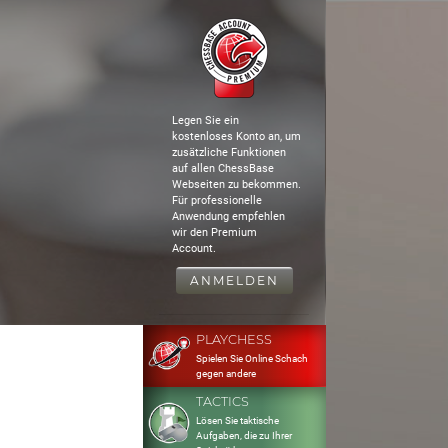
Legen Sie ein
kostenloses Konto an, um
zusätzliche Funktionen
auf allen ChessBase
Webseiten zu bekommen.
Für professionelle
Anwendung empfehlen
wir den Premium
Account.
ANMELDEN
PLAYCHESS
Spielen Sie Online Schach
gegen andere
TACTICS
Lösen Sie taktische
Aufgaben, die zu Ihrer