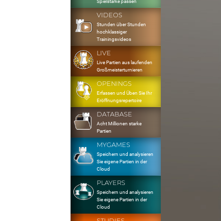
Spielstärke passen
VIDEOS
Stunden über Stunden
hochklassiger
Trainingsvideos
LIVE
Live Partien aus laufenden
Großmeisterturnieren
OPENINGS
Erfassen und Üben Sie Ihr
Eröffnungsrepertoire
DATABASE
Acht Millionen starke
Partien
MYGAMES
Speichern und analysieren
Sie eigene Partien in der
Cloud
PLAYERS
Speichern und analysieren
Sie eigene Partien in der
Cloud
STUDIES