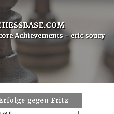
CHESSBASE.COM
core Achievements - eric soucy
Erfolge gegen Fritz
enzahl
1