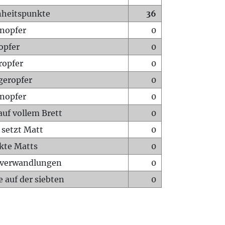
heitspunkte
36
nopfer
0
opfer
0
ropfer
0
geropfer
0
nopfer
0
auf vollem Brett
0
 setzt Matt
0
ckte Matts
0
rverwandlungen
0
 auf der siebten
0