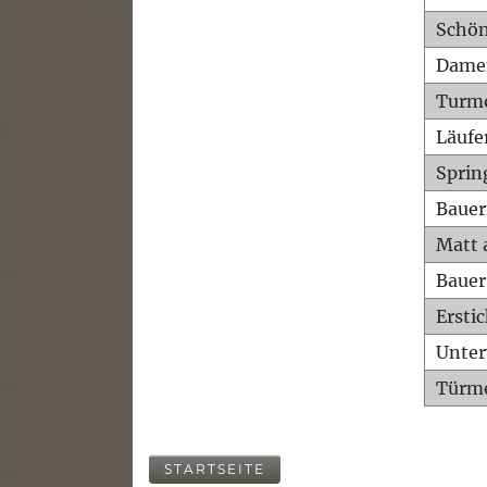
Schön
Dame
Turm
Läufe
Sprin
Bauer
Matt 
Bauer
Ersti
Unte
Türme
STARTSEITE