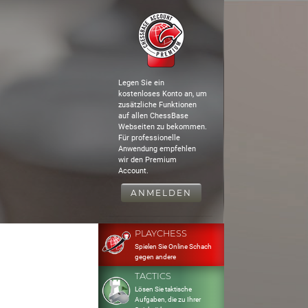
Legen Sie ein
kostenloses Konto an, um
zusätzliche Funktionen
auf allen ChessBase
Webseiten zu bekommen.
Für professionelle
Anwendung empfehlen
wir den Premium
Account.
ANMELDEN
PLAYCHESS
Spielen Sie Online Schach
gegen andere
TACTICS
Lösen Sie taktische
Aufgaben, die zu Ihrer