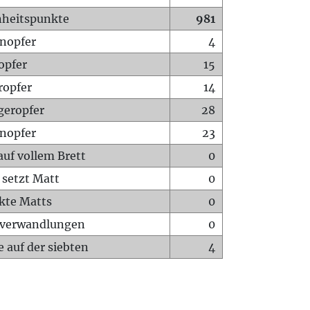
heitspunkte
981
nopfer
4
opfer
15
ropfer
14
geropfer
28
nopfer
23
auf vollem Brett
0
 setzt Matt
0
ckte Matts
0
rverwandlungen
0
 auf der siebten
4