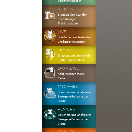
Spielstärke passen
VIDEOS
Stunden über Stunden
hochklassiger
Trainingsvideos
LIVE
Live Partien aus laufenden
Großmeisterturnieren
OPENINGS
Erfassen und Üben Sie Ihr
Eröffnungsrepertoire
DATABASE
Acht Millionen starke
Partien
MYGAMES
Speichern und analysieren
Sie eigene Partien in der
Cloud
PLAYERS
Speichern und analysieren
Sie eigene Partien in der
Cloud
STUDIES