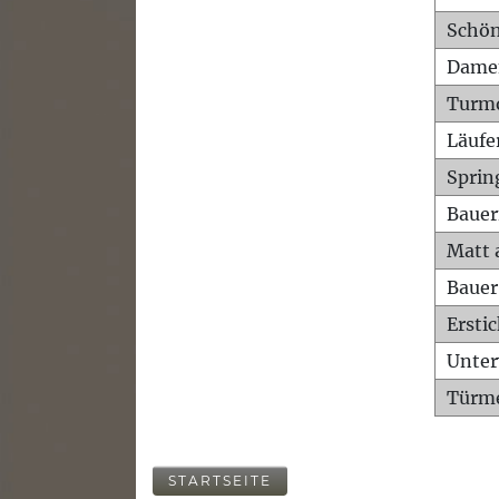
Schön
Dame
Turm
Läufe
Sprin
Bauer
Matt 
Bauer
Ersti
Unte
Türme
STARTSEITE