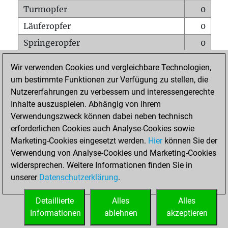
Turmopfer
0
Läuferopfer
0
Springeropfer
0
Bauernopfer
0
Wir verwenden Cookies und vergleichbare Technologien,
Matt auf vollem Brett
0
um bestimmte Funktionen zur Verfügung zu stellen, die
Nutzererfahrungen zu verbessern und interessengerechte
Bauer setzt Matt
0
Inhalte auszuspielen. Abhängig von ihrem
Erstickte Matts
0
Verwendungszweck können dabei neben technisch
Unterverwandlungen
0
erforderlichen Cookies auch Analyse-Cookies sowie
Marketing-Cookies eingesetzt werden.
Hier
können Sie der
Türme auf der siebten
0
Verwendung von Analyse-Cookies und Marketing-Cookies
widersprechen. Weitere Informationen finden Sie in
unserer
Datenschutzerklärung
.
STARTSEITE
Detaillierte
Alles
Alles
Informationen
ablehnen
akzeptieren