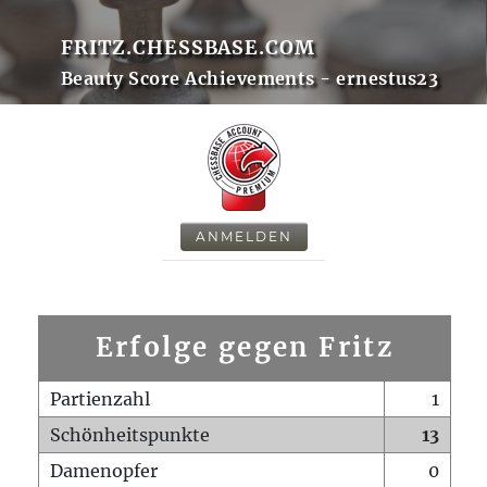
FRITZ.CHESSBASE.COM
Beauty Score Achievements - ernestus23
ANMELDEN
Erfolge gegen Fritz
Partienzahl
1
Schönheitspunkte
13
Damenopfer
0