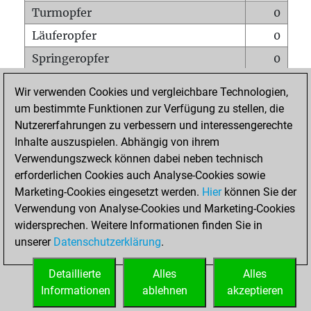
Turmopfer
0
Läuferopfer
0
Springeropfer
0
Bauernopfer
1
Wir verwenden Cookies und vergleichbare Technologien,
Matt auf vollem Brett
0
um bestimmte Funktionen zur Verfügung zu stellen, die
Nutzererfahrungen zu verbessern und interessengerechte
Bauer setzt Matt
0
Inhalte auszuspielen. Abhängig von ihrem
Erstickte Matts
0
Verwendungszweck können dabei neben technisch
Unterverwandlungen
0
erforderlichen Cookies auch Analyse-Cookies sowie
Marketing-Cookies eingesetzt werden.
Hier
können Sie der
Türme auf der siebten
0
Verwendung von Analyse-Cookies und Marketing-Cookies
widersprechen. Weitere Informationen finden Sie in
unserer
Datenschutzerklärung
.
STARTSEITE
Detaillierte
Alles
Alles
Informationen
ablehnen
akzeptieren