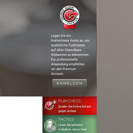
Legen Sie ein
kostenloses Konto an, um
zusätzliche Funktionen
auf allen ChessBase
Webseiten zu bekommen.
Für professionelle
Anwendung empfehlen
wir den Premium
Account.
ANMELDEN
PLAYCHESS
Spielen Sie Online Schach
gegen andere
TACTICS
Lösen Sie taktische
Aufgaben, die zu Ihrer