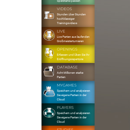
Spielstärke passen
VIDEOS
Stunden über Stunden
hochklassiger
Trainingsvideos
LIVE
Live Partien aus laufenden
Großmeisterturnieren
OPENINGS
Erfassen und Üben Sie Ihr
Eröffnungsrepertoire
DATABASE
Acht Millionen starke
Partien
MYGAMES
Speichern und analysieren
Sie eigene Partien in der
Cloud
PLAYERS
Speichern und analysieren
Sie eigene Partien in der
Cloud
STUDIES