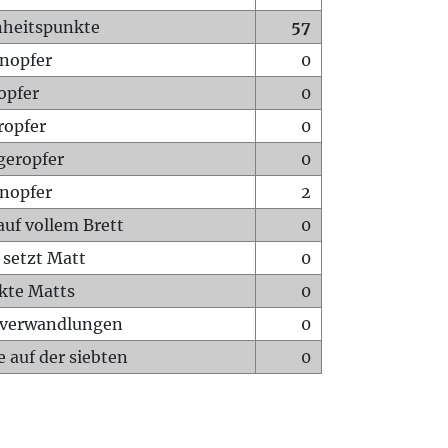
heitspunkte
57
nopfer
0
opfer
0
ropfer
0
geropfer
0
nopfer
2
auf vollem Brett
0
 setzt Matt
0
ckte Matts
0
rverwandlungen
0
 auf der siebten
0