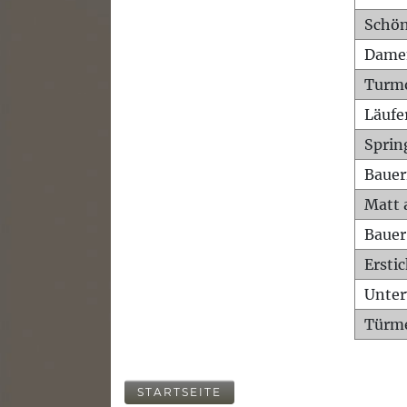
Schön
Dame
Turm
Läufe
Sprin
Bauer
Matt 
Bauer
Ersti
Unte
Türme
STARTSEITE