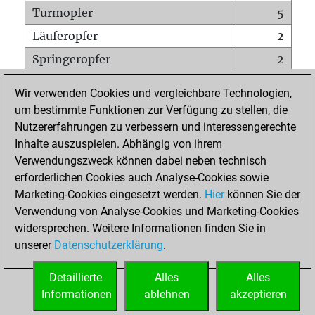
Turmopfer
5
Läuferopfer
2
Springeropfer
2
Bauernopfer
14
Wir verwenden Cookies und vergleichbare Technologien,
Matt auf vollem Brett
0
um bestimmte Funktionen zur Verfügung zu stellen, die
Nutzererfahrungen zu verbessern und interessengerechte
Bauer setzt Matt
0
Inhalte auszuspielen. Abhängig von ihrem
Erstickte Matts
0
Verwendungszweck können dabei neben technisch
Unterverwandlungen
0
erforderlichen Cookies auch Analyse-Cookies sowie
Marketing-Cookies eingesetzt werden.
Hier
können Sie der
Türme auf der siebten
5
Verwendung von Analyse-Cookies und Marketing-Cookies
widersprechen. Weitere Informationen finden Sie in
unserer
Datenschutzerklärung
.
STARTSEITE
Detaillierte
Alles
Alles
Informationen
ablehnen
akzeptieren