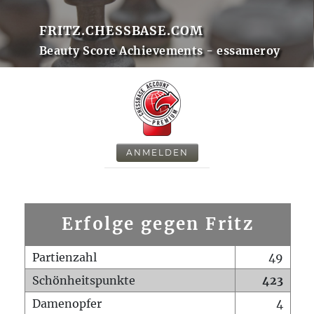
FRITZ.CHESSBASE.COM
Beauty Score Achievements - essameroy
ANMELDEN
Erfolge gegen Fritz
Partienzahl
49
Schönheitspunkte
423
Damenopfer
4