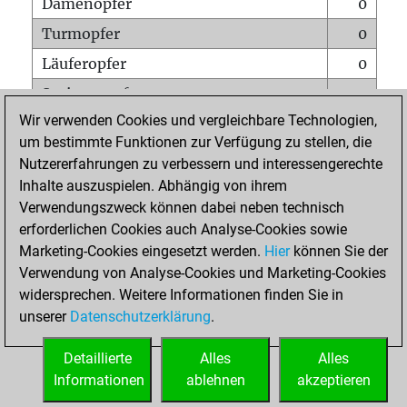
Damenopfer
0
Turmopfer
0
Läuferopfer
0
Springeropfer
0
Wir verwenden Cookies und vergleichbare Technologien,
Bauernopfer
0
um bestimmte Funktionen zur Verfügung zu stellen, die
Matt auf vollem Brett
0
Nutzererfahrungen zu verbessern und interessengerechte
Bauer setzt Matt
0
Inhalte auszuspielen. Abhängig von ihrem
Verwendungszweck können dabei neben technisch
Erstickte Matts
0
erforderlichen Cookies auch Analyse-Cookies sowie
Unterverwandlungen
0
Marketing-Cookies eingesetzt werden.
Hier
können Sie der
Verwendung von Analyse-Cookies und Marketing-Cookies
Türme auf der siebten
0
widersprechen. Weitere Informationen finden Sie in
unserer
Datenschutzerklärung
.
STARTSEITE
Detaillierte
Alles
Alles
Informationen
ablehnen
akzeptieren