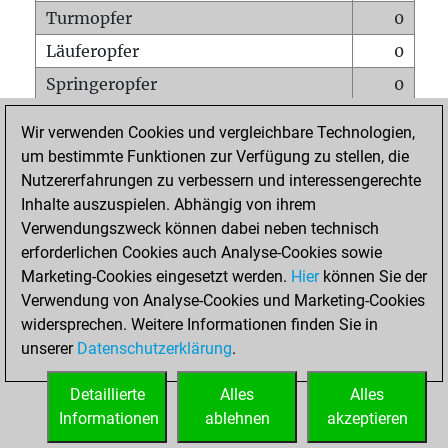
Turmopfer
0
Läuferopfer
0
Springeropfer
0
Bauernopfer
0
Wir verwenden Cookies und vergleichbare Technologien,
Matt auf vollem Brett
0
um bestimmte Funktionen zur Verfügung zu stellen, die
Nutzererfahrungen zu verbessern und interessengerechte
Bauer setzt Matt
0
Inhalte auszuspielen. Abhängig von ihrem
Erstickte Matts
0
Verwendungszweck können dabei neben technisch
Unterverwandlungen
0
erforderlichen Cookies auch Analyse-Cookies sowie
Marketing-Cookies eingesetzt werden.
Hier
können Sie der
Türme auf der siebten
0
Verwendung von Analyse-Cookies und Marketing-Cookies
widersprechen. Weitere Informationen finden Sie in
unserer
Datenschutzerklärung
.
STARTSEITE
Detaillierte
Alles
Alles
Informationen
ablehnen
akzeptieren