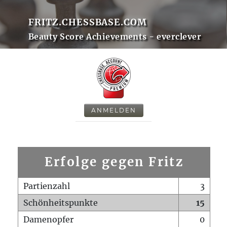
FRITZ.CHESSBASE.COM
Beauty Score Achievements - everclever
ANMELDEN
Erfolge gegen Fritz
Partienzahl
3
Schönheitspunkte
15
Damenopfer
0