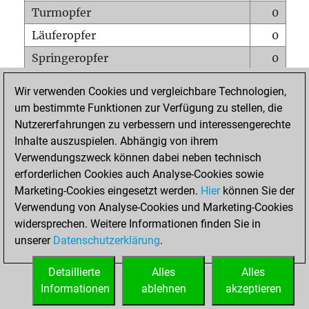
Turmopfer
0
Läuferopfer
0
Springeropfer
0
Bauernopfer
1
Wir verwenden Cookies und vergleichbare Technologien,
Matt auf vollem Brett
0
um bestimmte Funktionen zur Verfügung zu stellen, die
Nutzererfahrungen zu verbessern und interessengerechte
Bauer setzt Matt
0
Inhalte auszuspielen. Abhängig von ihrem
Erstickte Matts
0
Verwendungszweck können dabei neben technisch
Unterverwandlungen
0
erforderlichen Cookies auch Analyse-Cookies sowie
Marketing-Cookies eingesetzt werden.
Hier
können Sie der
Türme auf der siebten
0
Verwendung von Analyse-Cookies und Marketing-Cookies
widersprechen. Weitere Informationen finden Sie in
unserer
Datenschutzerklärung
.
STARTSEITE
Detaillierte
Alles
Alles
Informationen
ablehnen
akzeptieren