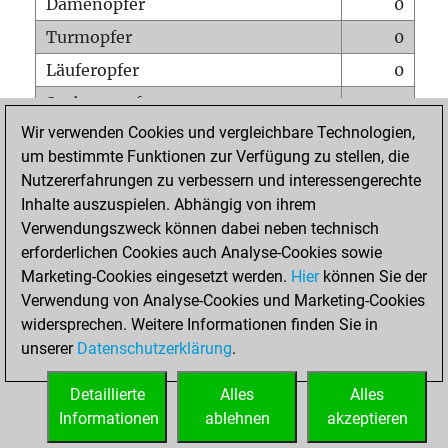
Damenopfer
0
Turmopfer
0
Läuferopfer
0
Springeropfer
0
Wir verwenden Cookies und vergleichbare Technologien,
Bauernopfer
0
um bestimmte Funktionen zur Verfügung zu stellen, die
Matt auf vollem Brett
0
Nutzererfahrungen zu verbessern und interessengerechte
Bauer setzt Matt
0
Inhalte auszuspielen. Abhängig von ihrem
Verwendungszweck können dabei neben technisch
Erstickte Matts
0
erforderlichen Cookies auch Analyse-Cookies sowie
Unterverwandlungen
0
Marketing-Cookies eingesetzt werden.
Hier
können Sie der
Verwendung von Analyse-Cookies und Marketing-Cookies
Türme auf der siebten
0
widersprechen. Weitere Informationen finden Sie in
unserer
Datenschutzerklärung
.
STARTSEITE
Detaillierte
Alles
Alles
Informationen
ablehnen
akzeptieren