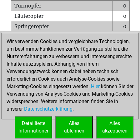
Turmopfer
0
Läuferopfer
0
Springeropfer
0
Bauernopfer
0
Wir verwenden Cookies und vergleichbare Technologien,
Matt auf vollem Brett
0
um bestimmte Funktionen zur Verfügung zu stellen, die
Nutzererfahrungen zu verbessern und interessengerechte
Bauer setzt Matt
0
Inhalte auszuspielen. Abhängig von ihrem
Erstickte Matts
0
Verwendungszweck können dabei neben technisch
Unterverwandlungen
0
erforderlichen Cookies auch Analyse-Cookies sowie
Marketing-Cookies eingesetzt werden.
Hier
können Sie der
Türme auf der siebten
0
Verwendung von Analyse-Cookies und Marketing-Cookies
widersprechen. Weitere Informationen finden Sie in
unserer
Datenschutzerklärung
.
STARTSEITE
Detaillierte
Alles
Alles
Informationen
ablehnen
akzeptieren