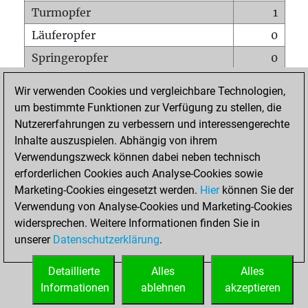
Turmopfer
1
Läuferopfer
0
Springeropfer
0
Bauernopfer
10
Wir verwenden Cookies und vergleichbare Technologien,
Matt auf vollem Brett
0
um bestimmte Funktionen zur Verfügung zu stellen, die
Nutzererfahrungen zu verbessern und interessengerechte
Bauer setzt Matt
0
Inhalte auszuspielen. Abhängig von ihrem
Erstickte Matts
0
Verwendungszweck können dabei neben technisch
Unterverwandlungen
0
erforderlichen Cookies auch Analyse-Cookies sowie
Marketing-Cookies eingesetzt werden.
Hier
können Sie der
Türme auf der siebten
0
Verwendung von Analyse-Cookies und Marketing-Cookies
widersprechen. Weitere Informationen finden Sie in
unserer
Datenschutzerklärung
.
STARTSEITE
Detaillierte
Alles
Alles
Informationen
ablehnen
akzeptieren