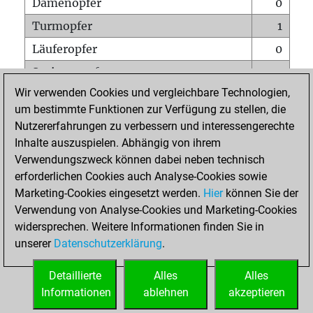
Damenopfer
0
Turmopfer
1
Läuferopfer
0
Springeropfer
0
Wir verwenden Cookies und vergleichbare Technologien,
Bauernopfer
1
um bestimmte Funktionen zur Verfügung zu stellen, die
Matt auf vollem Brett
0
Nutzererfahrungen zu verbessern und interessengerechte
Bauer setzt Matt
0
Inhalte auszuspielen. Abhängig von ihrem
Verwendungszweck können dabei neben technisch
Erstickte Matts
0
erforderlichen Cookies auch Analyse-Cookies sowie
Unterverwandlungen
0
Marketing-Cookies eingesetzt werden.
Hier
können Sie der
Verwendung von Analyse-Cookies und Marketing-Cookies
Türme auf der siebten
0
widersprechen. Weitere Informationen finden Sie in
unserer
Datenschutzerklärung
.
STARTSEITE
Detaillierte
Alles
Alles
Informationen
ablehnen
akzeptieren