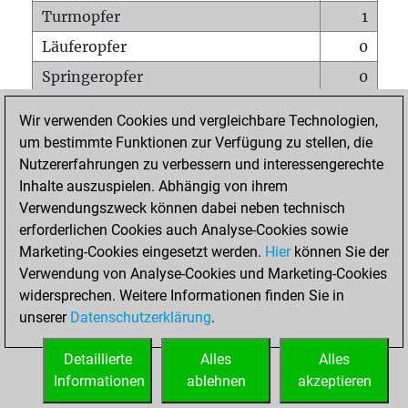
Turmopfer
1
Läuferopfer
0
Springeropfer
0
Bauernopfer
0
Wir verwenden Cookies und vergleichbare Technologien,
Matt auf vollem Brett
0
um bestimmte Funktionen zur Verfügung zu stellen, die
Nutzererfahrungen zu verbessern und interessengerechte
Bauer setzt Matt
0
Inhalte auszuspielen. Abhängig von ihrem
Erstickte Matts
0
Verwendungszweck können dabei neben technisch
Unterverwandlungen
0
erforderlichen Cookies auch Analyse-Cookies sowie
Marketing-Cookies eingesetzt werden.
Hier
können Sie der
Türme auf der siebten
0
Verwendung von Analyse-Cookies und Marketing-Cookies
widersprechen. Weitere Informationen finden Sie in
unserer
Datenschutzerklärung
.
STARTSEITE
Detaillierte
Alles
Alles
Informationen
ablehnen
akzeptieren