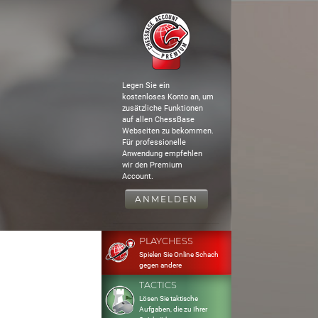
Legen Sie ein
kostenloses Konto an, um
zusätzliche Funktionen
auf allen ChessBase
Webseiten zu bekommen.
Für professionelle
Anwendung empfehlen
wir den Premium
Account.
ANMELDEN
PLAYCHESS
Spielen Sie Online Schach
gegen andere
TACTICS
Lösen Sie taktische
Aufgaben, die zu Ihrer