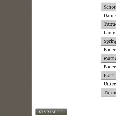
Schön
Dame
Turm
Läufe
Sprin
Bauer
Matt 
Bauer
Ersti
Unte
Türme
STARTSEITE