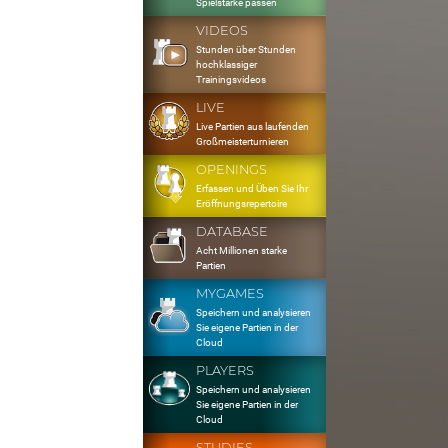
Spielstärke passen
VIDEOS
Stunden über Stunden
hochklassiger
Trainingsvideos
LIVE
Live Partien aus laufenden
Großmeisterturnieren
OPENINGS
Erfassen und Üben Sie Ihr
Eröffnungsrepertoire
DATABASE
Acht Millionen starke
Partien
MYGAMES
Speichern und analysieren
Sie eigene Partien in der
Cloud
PLAYERS
Speichern und analysieren
Sie eigene Partien in der
Cloud
STUDIES