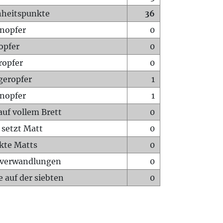
heitspunkte
36
nopfer
0
opfer
0
ropfer
0
geropfer
1
nopfer
1
auf vollem Brett
0
 setzt Matt
0
ckte Matts
0
rverwandlungen
0
 auf der siebten
0