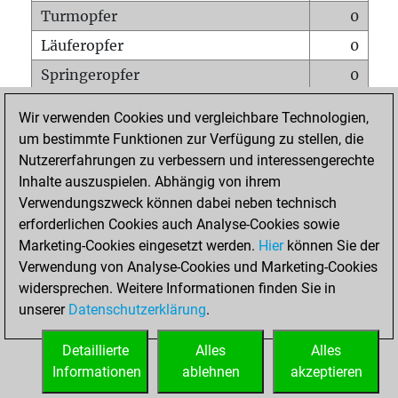
Turmopfer
0
Läuferopfer
0
Springeropfer
0
Bauernopfer
0
Wir verwenden Cookies und vergleichbare Technologien,
Matt auf vollem Brett
0
um bestimmte Funktionen zur Verfügung zu stellen, die
Nutzererfahrungen zu verbessern und interessengerechte
Bauer setzt Matt
0
Inhalte auszuspielen. Abhängig von ihrem
Erstickte Matts
0
Verwendungszweck können dabei neben technisch
Unterverwandlungen
0
erforderlichen Cookies auch Analyse-Cookies sowie
Marketing-Cookies eingesetzt werden.
Hier
können Sie der
Türme auf der siebten
0
Verwendung von Analyse-Cookies und Marketing-Cookies
widersprechen. Weitere Informationen finden Sie in
unserer
Datenschutzerklärung
.
STARTSEITE
Detaillierte
Alles
Alles
Informationen
ablehnen
akzeptieren