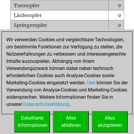
Turmopfer
0
Läuferopfer
0
Springeropfer
0
Bauernopfer
1
Wir verwenden Cookies und vergleichbare Technologien,
Matt auf vollem Brett
0
um bestimmte Funktionen zur Verfügung zu stellen, die
Nutzererfahrungen zu verbessern und interessengerechte
Bauer setzt Matt
0
Inhalte auszuspielen. Abhängig von ihrem
Erstickte Matts
0
Verwendungszweck können dabei neben technisch
Unterverwandlungen
0
erforderlichen Cookies auch Analyse-Cookies sowie
Marketing-Cookies eingesetzt werden.
Hier
können Sie der
Türme auf der siebten
0
Verwendung von Analyse-Cookies und Marketing-Cookies
widersprechen. Weitere Informationen finden Sie in
unserer
Datenschutzerklärung
.
STARTSEITE
Detaillierte
Alles
Alles
Informationen
ablehnen
akzeptieren