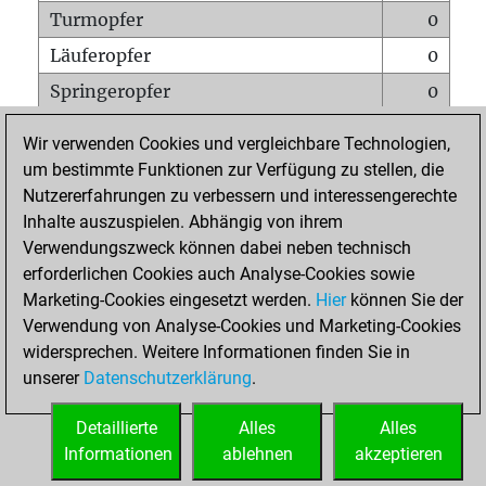
Turmopfer
0
Läuferopfer
0
Springeropfer
0
Bauernopfer
0
Wir verwenden Cookies und vergleichbare Technologien,
Matt auf vollem Brett
0
um bestimmte Funktionen zur Verfügung zu stellen, die
Nutzererfahrungen zu verbessern und interessengerechte
Bauer setzt Matt
0
Inhalte auszuspielen. Abhängig von ihrem
Erstickte Matts
0
Verwendungszweck können dabei neben technisch
Unterverwandlungen
0
erforderlichen Cookies auch Analyse-Cookies sowie
Marketing-Cookies eingesetzt werden.
Hier
können Sie der
Türme auf der siebten
0
Verwendung von Analyse-Cookies und Marketing-Cookies
widersprechen. Weitere Informationen finden Sie in
unserer
Datenschutzerklärung
.
STARTSEITE
Detaillierte
Alles
Alles
Informationen
ablehnen
akzeptieren