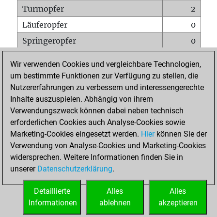
Turmopfer
2
Läuferopfer
0
Springeropfer
0
Bauernopfer
1
Wir verwenden Cookies und vergleichbare Technologien,
Matt auf vollem Brett
0
um bestimmte Funktionen zur Verfügung zu stellen, die
Nutzererfahrungen zu verbessern und interessengerechte
Bauer setzt Matt
0
Inhalte auszuspielen. Abhängig von ihrem
Erstickte Matts
0
Verwendungszweck können dabei neben technisch
Unterverwandlungen
0
erforderlichen Cookies auch Analyse-Cookies sowie
Marketing-Cookies eingesetzt werden.
Hier
können Sie der
Türme auf der siebten
0
Verwendung von Analyse-Cookies und Marketing-Cookies
widersprechen. Weitere Informationen finden Sie in
unserer
Datenschutzerklärung
.
STARTSEITE
Detaillierte
Alles
Alles
Informationen
ablehnen
akzeptieren