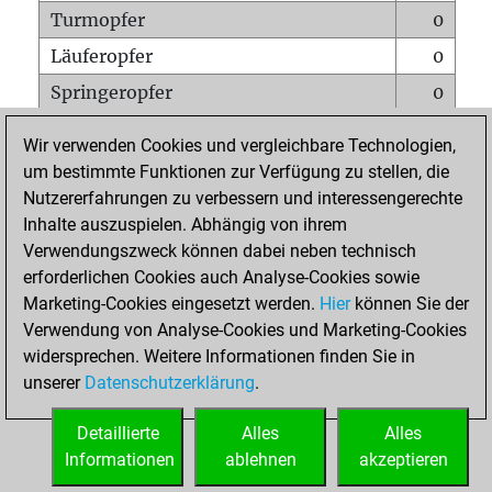
Turmopfer
0
Läuferopfer
0
Springeropfer
0
Bauernopfer
1
Wir verwenden Cookies und vergleichbare Technologien,
Matt auf vollem Brett
0
um bestimmte Funktionen zur Verfügung zu stellen, die
Nutzererfahrungen zu verbessern und interessengerechte
Bauer setzt Matt
0
Inhalte auszuspielen. Abhängig von ihrem
Erstickte Matts
0
Verwendungszweck können dabei neben technisch
Unterverwandlungen
0
erforderlichen Cookies auch Analyse-Cookies sowie
Marketing-Cookies eingesetzt werden.
Hier
können Sie der
Türme auf der siebten
0
Verwendung von Analyse-Cookies und Marketing-Cookies
widersprechen. Weitere Informationen finden Sie in
unserer
Datenschutzerklärung
.
STARTSEITE
Detaillierte
Alles
Alles
Informationen
ablehnen
akzeptieren