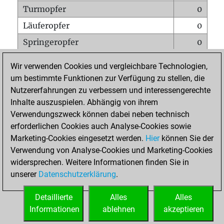
Turmopfer
0
Läuferopfer
0
Springeropfer
0
Bauernopfer
0
Wir verwenden Cookies und vergleichbare Technologien,
Matt auf vollem Brett
0
um bestimmte Funktionen zur Verfügung zu stellen, die
Nutzererfahrungen zu verbessern und interessengerechte
Bauer setzt Matt
0
Inhalte auszuspielen. Abhängig von ihrem
Erstickte Matts
0
Verwendungszweck können dabei neben technisch
Unterverwandlungen
0
erforderlichen Cookies auch Analyse-Cookies sowie
Marketing-Cookies eingesetzt werden.
Hier
können Sie der
Türme auf der siebten
0
Verwendung von Analyse-Cookies und Marketing-Cookies
widersprechen. Weitere Informationen finden Sie in
unserer
Datenschutzerklärung
.
STARTSEITE
Detaillierte
Alles
Alles
Informationen
ablehnen
akzeptieren