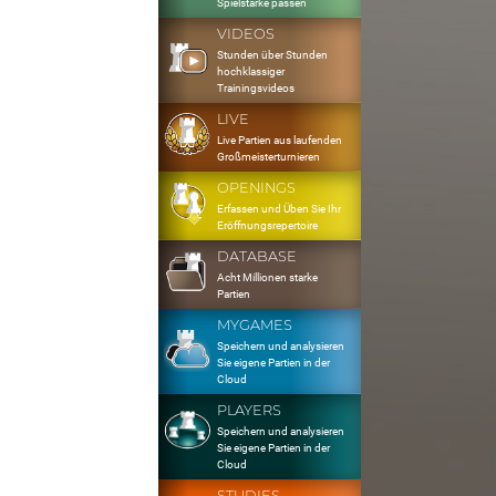
Spielstärke passen
VIDEOS
Stunden über Stunden
hochklassiger
Trainingsvideos
LIVE
Live Partien aus laufenden
Großmeisterturnieren
OPENINGS
Erfassen und Üben Sie Ihr
Eröffnungsrepertoire
DATABASE
Acht Millionen starke
Partien
MYGAMES
Speichern und analysieren
Sie eigene Partien in der
Cloud
PLAYERS
Speichern und analysieren
Sie eigene Partien in der
Cloud
STUDIES