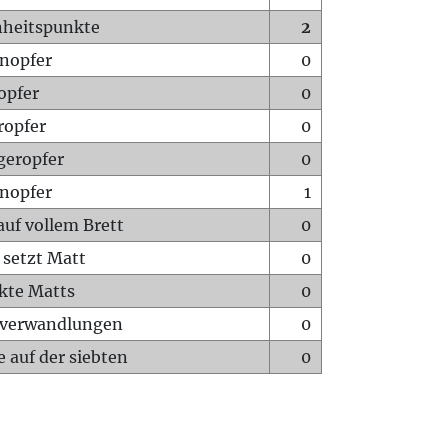
heitspunkte
2
nopfer
0
opfer
0
ropfer
0
geropfer
0
nopfer
1
auf vollem Brett
0
 setzt Matt
0
ckte Matts
0
rverwandlungen
0
 auf der siebten
0