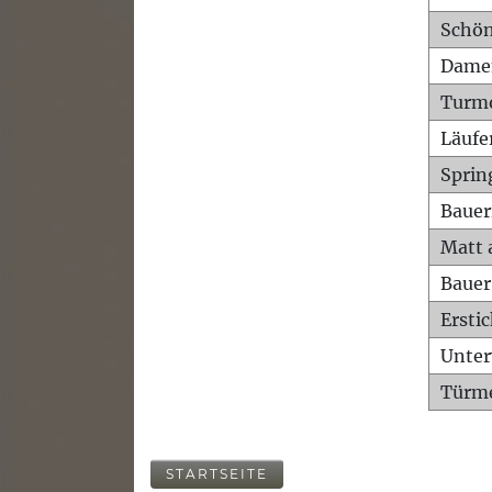
Schön
Dame
Turm
Läufe
Sprin
Bauer
Matt 
Bauer
Ersti
Unte
Türme
STARTSEITE