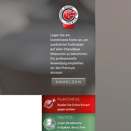
Legen Sie ein
kostenloses Konto an, um
zusätzliche Funktionen
auf allen ChessBase
Webseiten zu bekommen.
Für professionelle
Anwendung empfehlen
wir den Premium
Account.
ANMELDEN
PLAYCHESS
Spielen Sie Online Schach
gegen andere
TACTICS
Lösen Sie taktische
Aufgaben, die zu Ihrer