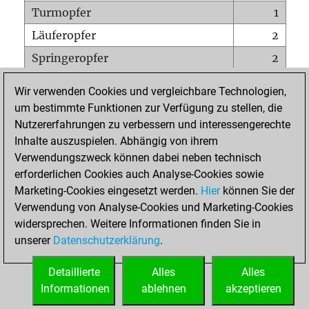
Turmopfer
1
Läuferopfer
2
Springeropfer
2
Bauernopfer
2
Wir verwenden Cookies und vergleichbare Technologien,
Matt auf vollem Brett
0
um bestimmte Funktionen zur Verfügung zu stellen, die
Nutzererfahrungen zu verbessern und interessengerechte
Bauer setzt Matt
0
Inhalte auszuspielen. Abhängig von ihrem
Erstickte Matts
0
Verwendungszweck können dabei neben technisch
Unterverwandlungen
0
erforderlichen Cookies auch Analyse-Cookies sowie
Marketing-Cookies eingesetzt werden.
Hier
können Sie der
Türme auf der siebten
1
Verwendung von Analyse-Cookies und Marketing-Cookies
widersprechen. Weitere Informationen finden Sie in
unserer
Datenschutzerklärung
.
STARTSEITE
Detaillierte
Alles
Alles
Informationen
ablehnen
akzeptieren