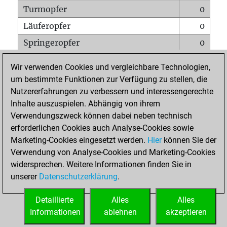
Turmopfer
0
Läuferopfer
0
Springeropfer
0
Bauernopfer
1
Wir verwenden Cookies und vergleichbare Technologien,
Matt auf vollem Brett
0
um bestimmte Funktionen zur Verfügung zu stellen, die
Nutzererfahrungen zu verbessern und interessengerechte
Bauer setzt Matt
0
Inhalte auszuspielen. Abhängig von ihrem
Erstickte Matts
0
Verwendungszweck können dabei neben technisch
Unterverwandlungen
0
erforderlichen Cookies auch Analyse-Cookies sowie
Marketing-Cookies eingesetzt werden.
Hier
können Sie der
Türme auf der siebten
0
Verwendung von Analyse-Cookies und Marketing-Cookies
widersprechen. Weitere Informationen finden Sie in
unserer
Datenschutzerklärung
.
STARTSEITE
Detaillierte
Alles
Alles
Informationen
ablehnen
akzeptieren