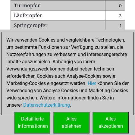
Turmopfer
0
Läuferopfer
2
Springeropfer
1
Bauernopfer
1
Wir verwenden Cookies und vergleichbare Technologien,
Matt auf vollem Brett
0
um bestimmte Funktionen zur Verfügung zu stellen, die
Nutzererfahrungen zu verbessern und interessengerechte
Bauer setzt Matt
1
Inhalte auszuspielen. Abhängig von ihrem
Erstickte Matts
0
Verwendungszweck können dabei neben technisch
Unterverwandlungen
0
erforderlichen Cookies auch Analyse-Cookies sowie
Marketing-Cookies eingesetzt werden.
Hier
können Sie der
Türme auf der siebten
0
Verwendung von Analyse-Cookies und Marketing-Cookies
widersprechen. Weitere Informationen finden Sie in
unserer
Datenschutzerklärung
.
STARTSEITE
Detaillierte
Alles
Alles
Informationen
ablehnen
akzeptieren