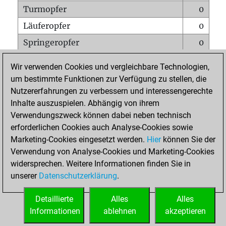
Turmopfer
0
Läuferopfer
0
Springeropfer
0
Bauernopfer
0
Wir verwenden Cookies und vergleichbare Technologien,
Matt auf vollem Brett
0
um bestimmte Funktionen zur Verfügung zu stellen, die
Nutzererfahrungen zu verbessern und interessengerechte
Bauer setzt Matt
0
Inhalte auszuspielen. Abhängig von ihrem
Erstickte Matts
0
Verwendungszweck können dabei neben technisch
Unterverwandlungen
0
erforderlichen Cookies auch Analyse-Cookies sowie
Marketing-Cookies eingesetzt werden.
Hier
können Sie der
Türme auf der siebten
0
Verwendung von Analyse-Cookies und Marketing-Cookies
widersprechen. Weitere Informationen finden Sie in
unserer
Datenschutzerklärung
.
STARTSEITE
Detaillierte
Alles
Alles
Informationen
ablehnen
akzeptieren