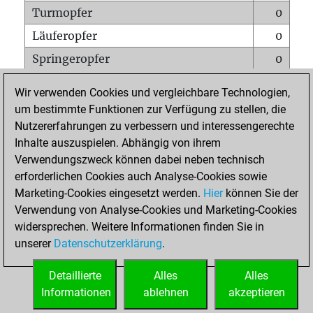
Turmopfer
0
Läuferopfer
0
Springeropfer
0
Bauernopfer
0
Wir verwenden Cookies und vergleichbare Technologien,
Matt auf vollem Brett
0
um bestimmte Funktionen zur Verfügung zu stellen, die
Nutzererfahrungen zu verbessern und interessengerechte
Bauer setzt Matt
0
Inhalte auszuspielen. Abhängig von ihrem
Erstickte Matts
0
Verwendungszweck können dabei neben technisch
Unterverwandlungen
0
erforderlichen Cookies auch Analyse-Cookies sowie
Marketing-Cookies eingesetzt werden.
Hier
können Sie der
Türme auf der siebten
0
Verwendung von Analyse-Cookies und Marketing-Cookies
widersprechen. Weitere Informationen finden Sie in
unserer
Datenschutzerklärung
.
STARTSEITE
Detaillierte
Alles
Alles
Informationen
ablehnen
akzeptieren