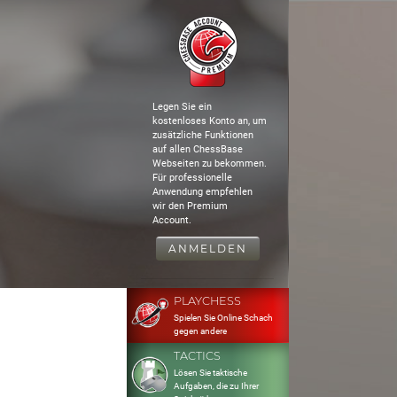
Legen Sie ein
kostenloses Konto an, um
zusätzliche Funktionen
auf allen ChessBase
Webseiten zu bekommen.
Für professionelle
Anwendung empfehlen
wir den Premium
Account.
ANMELDEN
PLAYCHESS
Spielen Sie Online Schach
gegen andere
TACTICS
Lösen Sie taktische
Aufgaben, die zu Ihrer