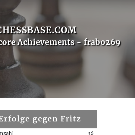
CHESSBASE.COM
core Achievements - frabo269
Erfolge gegen Fritz
enzahl
36