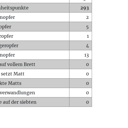
heitspunkte
293
nopfer
2
opfer
5
ropfer
1
geropfer
4
nopfer
13
auf vollem Brett
0
 setzt Matt
0
ckte Matts
0
rverwandlungen
0
 auf der siebten
0