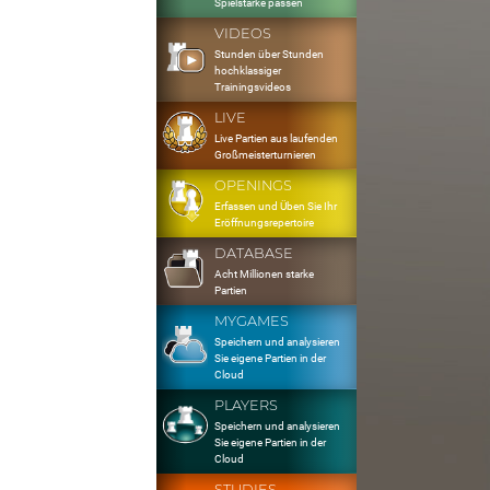
Spielstärke passen
VIDEOS
Stunden über Stunden
hochklassiger
Trainingsvideos
LIVE
Live Partien aus laufenden
Großmeisterturnieren
OPENINGS
Erfassen und Üben Sie Ihr
Eröffnungsrepertoire
DATABASE
Acht Millionen starke
Partien
MYGAMES
Speichern und analysieren
Sie eigene Partien in der
Cloud
PLAYERS
Speichern und analysieren
Sie eigene Partien in der
Cloud
STUDIES