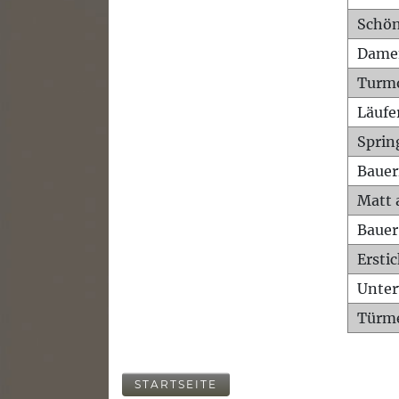
Schön
Dame
Turm
Läufe
Sprin
Bauer
Matt 
Bauer
Ersti
Unte
Türme
STARTSEITE