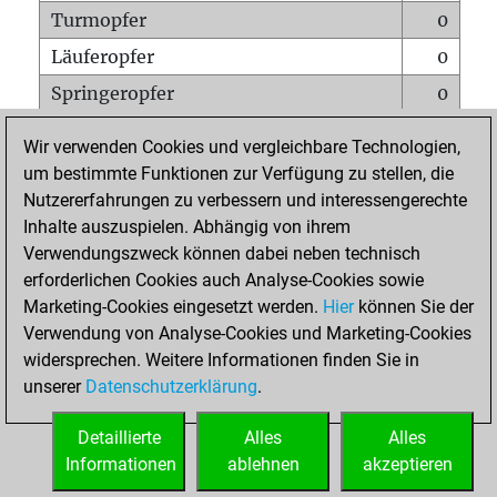
Turmopfer
0
Läuferopfer
0
Springeropfer
0
Bauernopfer
0
Wir verwenden Cookies und vergleichbare Technologien,
Matt auf vollem Brett
0
um bestimmte Funktionen zur Verfügung zu stellen, die
Nutzererfahrungen zu verbessern und interessengerechte
Bauer setzt Matt
0
Inhalte auszuspielen. Abhängig von ihrem
Erstickte Matts
0
Verwendungszweck können dabei neben technisch
Unterverwandlungen
0
erforderlichen Cookies auch Analyse-Cookies sowie
Marketing-Cookies eingesetzt werden.
Hier
können Sie der
Türme auf der siebten
0
Verwendung von Analyse-Cookies und Marketing-Cookies
widersprechen. Weitere Informationen finden Sie in
unserer
Datenschutzerklärung
.
STARTSEITE
Detaillierte
Alles
Alles
Informationen
ablehnen
akzeptieren