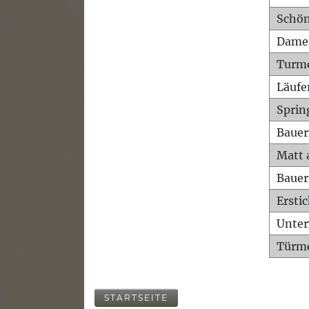
Schön
Dame
Turm
Läufe
Sprin
Bauer
Matt 
Bauer
Ersti
Unte
Türme
STARTSEITE