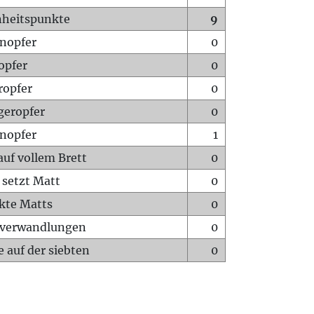
heitspunkte
9
nopfer
0
opfer
0
ropfer
0
geropfer
0
nopfer
1
auf vollem Brett
0
 setzt Matt
0
ckte Matts
0
rverwandlungen
0
 auf der siebten
0