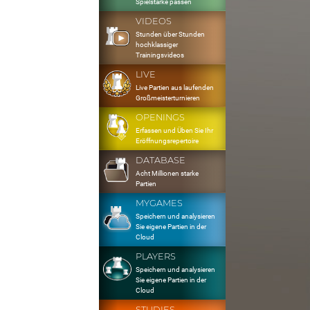
Spielstärke passen
VIDEOS
Stunden über Stunden
hochklassiger
Trainingsvideos
LIVE
Live Partien aus laufenden
Großmeisterturnieren
OPENINGS
Erfassen und Üben Sie Ihr
Eröffnungsrepertoire
DATABASE
Acht Millionen starke
Partien
MYGAMES
Speichern und analysieren
Sie eigene Partien in der
Cloud
PLAYERS
Speichern und analysieren
Sie eigene Partien in der
Cloud
STUDIES