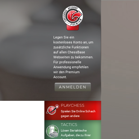
Legen Sie ein
kostenloses Konto an, um
zusätzliche Funktionen
auf allen ChessBase
Webseiten zu bekommen.
Für professionelle
Anwendung empfehlen
wir den Premium
Account.
ANMELDEN
PLAYCHESS
Spielen Sie Online Schach
gegen andere
TACTICS
Lösen Sie taktische
Aufgaben, die zu Ihrer