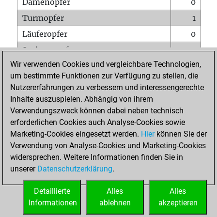
Damenopfer
0
Turmopfer
1
Läuferopfer
0
Springeropfer
0
Wir verwenden Cookies und vergleichbare Technologien,
Bauernopfer
2
um bestimmte Funktionen zur Verfügung zu stellen, die
Matt auf vollem Brett
0
Nutzererfahrungen zu verbessern und interessengerechte
Bauer setzt Matt
0
Inhalte auszuspielen. Abhängig von ihrem
Verwendungszweck können dabei neben technisch
Erstickte Matts
0
erforderlichen Cookies auch Analyse-Cookies sowie
Unterverwandlungen
0
Marketing-Cookies eingesetzt werden.
Hier
können Sie der
Verwendung von Analyse-Cookies und Marketing-Cookies
Türme auf der siebten
0
widersprechen. Weitere Informationen finden Sie in
unserer
Datenschutzerklärung
.
STARTSEITE
Detaillierte
Alles
Alles
Informationen
ablehnen
akzeptieren