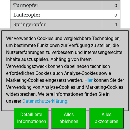
Turmopfer
0
Läuferopfer
0
Springeropfer
1
Bauernopfer
0
Wir verwenden Cookies und vergleichbare Technologien,
Matt auf vollem Brett
0
um bestimmte Funktionen zur Verfügung zu stellen, die
Nutzererfahrungen zu verbessern und interessengerechte
Bauer setzt Matt
0
Inhalte auszuspielen. Abhängig von ihrem
Erstickte Matts
0
Verwendungszweck können dabei neben technisch
Unterverwandlungen
0
erforderlichen Cookies auch Analyse-Cookies sowie
Marketing-Cookies eingesetzt werden.
Hier
können Sie der
Türme auf der siebten
0
Verwendung von Analyse-Cookies und Marketing-Cookies
widersprechen. Weitere Informationen finden Sie in
unserer
Datenschutzerklärung
.
STARTSEITE
Detaillierte
Alles
Alles
Informationen
ablehnen
akzeptieren