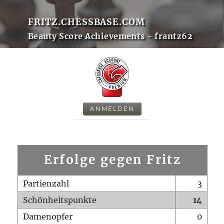
FRITZ.CHESSBASE.COM
Beauty Score Achievements - frantz62
ANMELDEN
Erfolge gegen Fritz
Partienzahl
3
Schönheitspunkte
14
Damenopfer
0