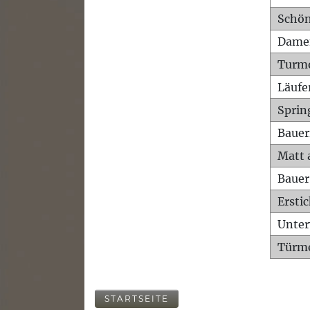
Schön
Dame
Turm
Läufe
Sprin
Bauer
Matt 
Bauer
Ersti
Unte
Türme
STARTSEITE