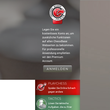
Legen Sie ein
kostenloses Konto an, um
zusätzliche Funktionen
auf allen ChessBase
Webseiten zu bekommen.
Für professionelle
Anwendung empfehlen
wir den Premium
Account.
ANMELDEN
PLAYCHESS
Spielen Sie Online Schach
gegen andere
TACTICS
Lösen Sie taktische
Aufgaben, die zu Ihrer