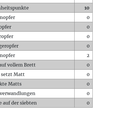
heitspunkte
10
nopfer
0
opfer
0
ropfer
0
geropfer
0
nopfer
2
auf vollem Brett
0
 setzt Matt
0
ckte Matts
0
rverwandlungen
0
 auf der siebten
0