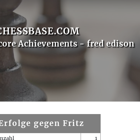
CHESSBASE.COM
core Achievements - fred edison
Erfolge gegen Fritz
enzahl
1