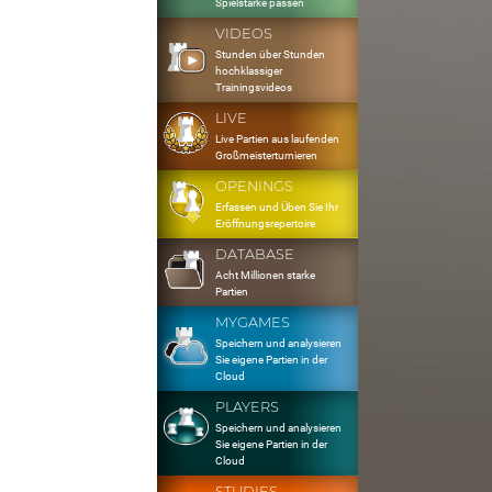
Spielstärke passen
VIDEOS
Stunden über Stunden
hochklassiger
Trainingsvideos
LIVE
Live Partien aus laufenden
Großmeisterturnieren
OPENINGS
Erfassen und Üben Sie Ihr
Eröffnungsrepertoire
DATABASE
Acht Millionen starke
Partien
MYGAMES
Speichern und analysieren
Sie eigene Partien in der
Cloud
PLAYERS
Speichern und analysieren
Sie eigene Partien in der
Cloud
STUDIES