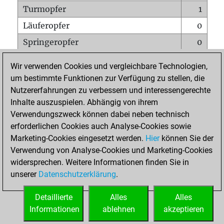
Turmopfer
1
Läuferopfer
0
Springeropfer
0
Bauernopfer
1
Wir verwenden Cookies und vergleichbare Technologien,
Matt auf vollem Brett
0
um bestimmte Funktionen zur Verfügung zu stellen, die
Nutzererfahrungen zu verbessern und interessengerechte
Bauer setzt Matt
0
Inhalte auszuspielen. Abhängig von ihrem
Erstickte Matts
0
Verwendungszweck können dabei neben technisch
Unterverwandlungen
0
erforderlichen Cookies auch Analyse-Cookies sowie
Marketing-Cookies eingesetzt werden.
Hier
können Sie der
Türme auf der siebten
0
Verwendung von Analyse-Cookies und Marketing-Cookies
widersprechen. Weitere Informationen finden Sie in
unserer
Datenschutzerklärung
.
STARTSEITE
Detaillierte
Alles
Alles
Informationen
ablehnen
akzeptieren