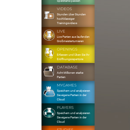
Spielstärke passen
VIDEOS
Stunden über Stunden
hochklassiger
Trainingsvideos
LIVE
Live Partien aus laufenden
Großmeisterturnieren
OPENINGS
Erfassen und Üben Sie Ihr
Eröffnungsrepertoire
DATABASE
Acht Millionen starke
Partien
MYGAMES
Speichern und analysieren
Sie eigene Partien in der
Cloud
PLAYERS
Speichern und analysieren
Sie eigene Partien in der
Cloud
STUDIES