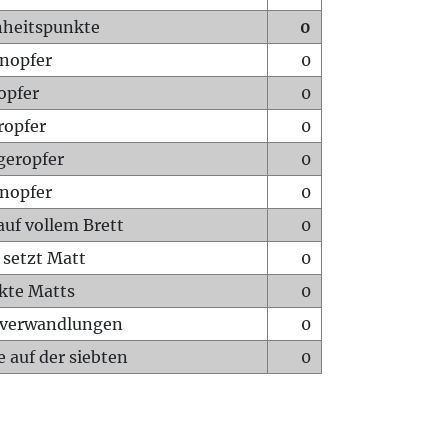
heitspunkte
0
nopfer
0
opfer
0
ropfer
0
geropfer
0
nopfer
0
auf vollem Brett
0
 setzt Matt
0
ckte Matts
0
rverwandlungen
0
 auf der siebten
0