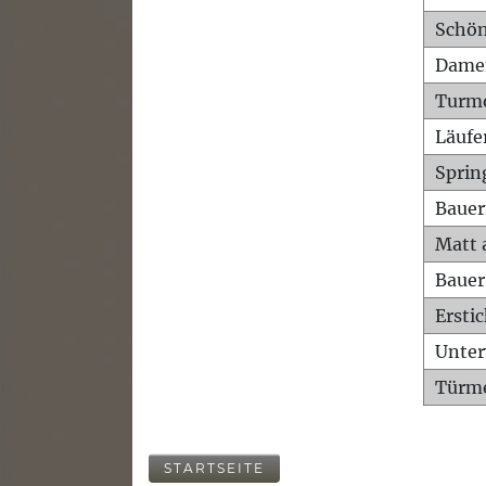
Schön
Dame
Turm
Läufe
Sprin
Bauer
Matt 
Bauer
Ersti
Unte
Türme
STARTSEITE