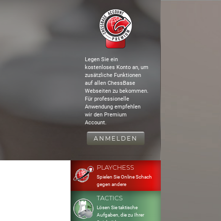
Legen Sie ein
kostenloses Konto an, um
zusätzliche Funktionen
auf allen ChessBase
Webseiten zu bekommen.
Für professionelle
Anwendung empfehlen
wir den Premium
Account.
ANMELDEN
PLAYCHESS
Spielen Sie Online Schach
gegen andere
TACTICS
Lösen Sie taktische
Aufgaben, die zu Ihrer