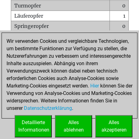
Turmopfer
0
Läuferopfer
1
Springeropfer
0
Bauernopfer
1
Wir verwenden Cookies und vergleichbare Technologien,
Matt auf vollem Brett
0
um bestimmte Funktionen zur Verfügung zu stellen, die
Nutzererfahrungen zu verbessern und interessengerechte
Bauer setzt Matt
0
Inhalte auszuspielen. Abhängig von ihrem
Erstickte Matts
0
Verwendungszweck können dabei neben technisch
Unterverwandlungen
0
erforderlichen Cookies auch Analyse-Cookies sowie
Marketing-Cookies eingesetzt werden.
Hier
können Sie der
Türme auf der siebten
0
Verwendung von Analyse-Cookies und Marketing-Cookies
widersprechen. Weitere Informationen finden Sie in
unserer
Datenschutzerklärung
.
STARTSEITE
Detaillierte
Alles
Alles
Informationen
ablehnen
akzeptieren