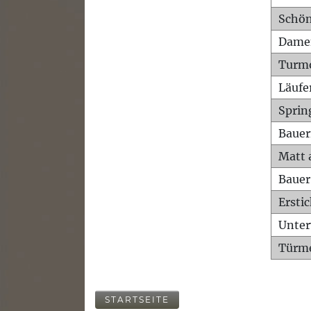
Schön
Dame
Turm
Läufe
Sprin
Bauer
Matt 
Bauer
Ersti
Unte
Türme
STARTSEITE