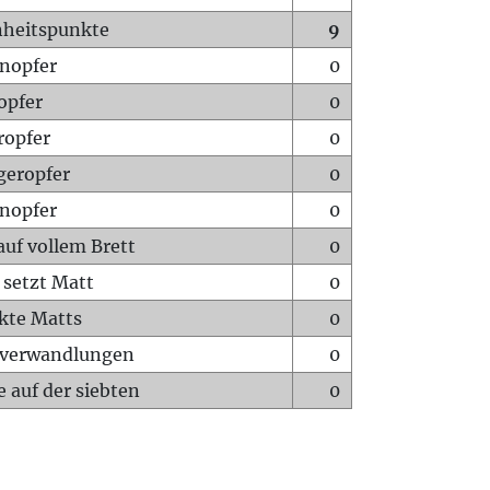
heitspunkte
9
nopfer
0
opfer
0
ropfer
0
geropfer
0
nopfer
0
auf vollem Brett
0
 setzt Matt
0
ckte Matts
0
rverwandlungen
0
 auf der siebten
0