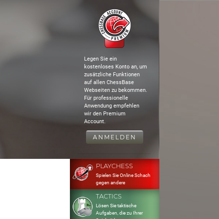
Legen Sie ein
kostenloses Konto an, um
zusätzliche Funktionen
auf allen ChessBase
Webseiten zu bekommen.
Für professionelle
Anwendung empfehlen
wir den Premium
Account.
ANMELDEN
PLAYCHESS
Spielen Sie Online Schach
gegen andere
TACTICS
Lösen Sie taktische
Aufgaben, die zu Ihrer