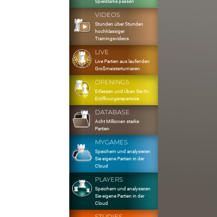
Spielstärke passen
VIDEOS
Stunden über Stunden
hochklassiger
Trainingsvideos
LIVE
Live Partien aus laufenden
Großmeisterturnieren
OPENINGS
Erfassen und Üben Sie Ihr
Eröffnungsrepertoire
DATABASE
Acht Millionen starke
Partien
MYGAMES
Speichern und analysieren
Sie eigene Partien in der
Cloud
PLAYERS
Speichern und analysieren
Sie eigene Partien in der
Cloud
STUDIES