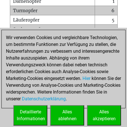
Damenopfer
1
Turmopfer
6
Läuferopfer
5
Springeropfer
5
Wir verwenden Cookies und vergleichbare Technologien,
Bauernopfer
19
um bestimmte Funktionen zur Verfügung zu stellen, die
Matt auf vollem Brett
0
Nutzererfahrungen zu verbessern und interessengerechte
Bauer setzt Matt
2
Inhalte auszuspielen. Abhängig von ihrem
Verwendungszweck können dabei neben technisch
Erstickte Matts
0
erforderlichen Cookies auch Analyse-Cookies sowie
Unterverwandlungen
0
Marketing-Cookies eingesetzt werden.
Hier
können Sie der
Verwendung von Analyse-Cookies und Marketing-Cookies
Türme auf der siebten
1
widersprechen. Weitere Informationen finden Sie in
unserer
Datenschutzerklärung
.
STARTSEITE
Detaillierte
Alles
Alles
Informationen
ablehnen
akzeptieren