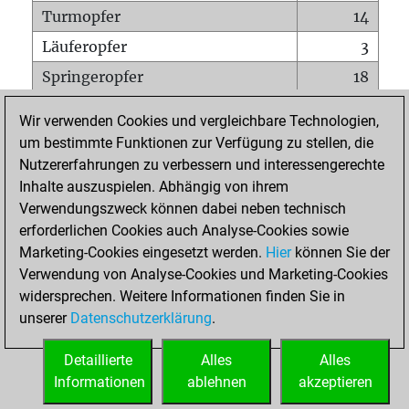
Turmopfer
14
Läuferopfer
3
Springeropfer
18
Bauernopfer
313
Wir verwenden Cookies und vergleichbare Technologien,
Matt auf vollem Brett
0
um bestimmte Funktionen zur Verfügung zu stellen, die
Nutzererfahrungen zu verbessern und interessengerechte
Bauer setzt Matt
0
Inhalte auszuspielen. Abhängig von ihrem
Erstickte Matts
0
Verwendungszweck können dabei neben technisch
Unterverwandlungen
0
erforderlichen Cookies auch Analyse-Cookies sowie
Marketing-Cookies eingesetzt werden.
Hier
können Sie der
Türme auf der siebten
1
Verwendung von Analyse-Cookies und Marketing-Cookies
widersprechen. Weitere Informationen finden Sie in
unserer
Datenschutzerklärung
.
STARTSEITE
Detaillierte
Alles
Alles
Informationen
ablehnen
akzeptieren