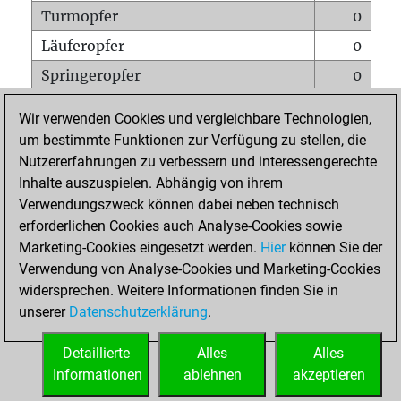
Turmopfer
0
Läuferopfer
0
Springeropfer
0
Bauernopfer
0
Wir verwenden Cookies und vergleichbare Technologien,
Matt auf vollem Brett
0
um bestimmte Funktionen zur Verfügung zu stellen, die
Nutzererfahrungen zu verbessern und interessengerechte
Bauer setzt Matt
0
Inhalte auszuspielen. Abhängig von ihrem
Erstickte Matts
0
Verwendungszweck können dabei neben technisch
Unterverwandlungen
0
erforderlichen Cookies auch Analyse-Cookies sowie
Marketing-Cookies eingesetzt werden.
Hier
können Sie der
Türme auf der siebten
0
Verwendung von Analyse-Cookies und Marketing-Cookies
widersprechen. Weitere Informationen finden Sie in
unserer
Datenschutzerklärung
.
STARTSEITE
Detaillierte
Alles
Alles
Informationen
ablehnen
akzeptieren