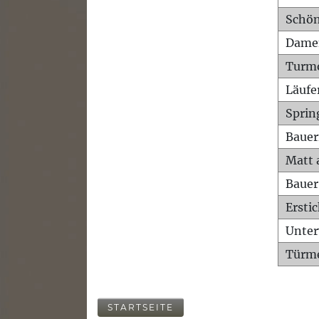
Schön
Dame
Turm
Läufe
Sprin
Bauer
Matt 
Bauer
Ersti
Unte
Türme
STARTSEITE