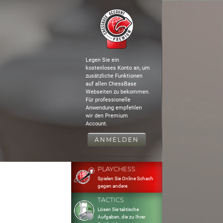
Legen Sie ein
kostenloses Konto an, um
zusätzliche Funktionen
auf allen ChessBase
Webseiten zu bekommen.
Für professionelle
Anwendung empfehlen
wir den Premium
Account.
ANMELDEN
PLAYCHESS
Spielen Sie Online Schach
gegen andere
TACTICS
Lösen Sie taktische
Aufgaben, die zu Ihrer