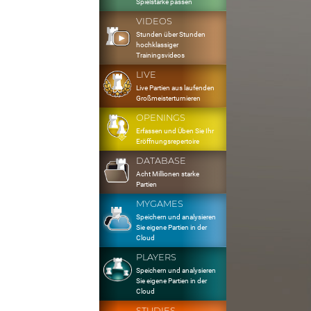
Spielstärke passen
VIDEOS
Stunden über Stunden
hochklassiger
Trainingsvideos
LIVE
Live Partien aus laufenden
Großmeisterturnieren
OPENINGS
Erfassen und Üben Sie Ihr
Eröffnungsrepertoire
DATABASE
Acht Millionen starke
Partien
MYGAMES
Speichern und analysieren
Sie eigene Partien in der
Cloud
PLAYERS
Speichern und analysieren
Sie eigene Partien in der
Cloud
STUDIES