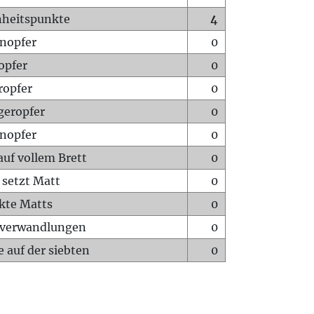
heitspunkte
4
nopfer
0
opfer
0
ropfer
0
geropfer
0
nopfer
0
auf vollem Brett
0
 setzt Matt
0
ckte Matts
0
rverwandlungen
0
 auf der siebten
0