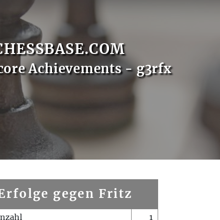
CHESSBASE.COM
core Achievements - g3rfx
Erfolge gegen Fritz
enzahl
1