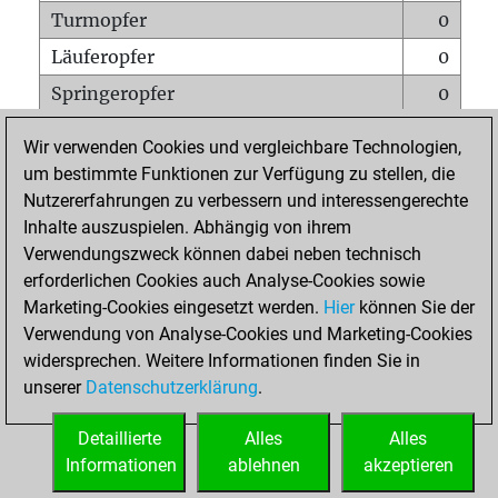
Turmopfer
0
Läuferopfer
0
Springeropfer
0
Bauernopfer
0
Wir verwenden Cookies und vergleichbare Technologien,
Matt auf vollem Brett
0
um bestimmte Funktionen zur Verfügung zu stellen, die
Nutzererfahrungen zu verbessern und interessengerechte
Bauer setzt Matt
0
Inhalte auszuspielen. Abhängig von ihrem
Erstickte Matts
0
Verwendungszweck können dabei neben technisch
Unterverwandlungen
0
erforderlichen Cookies auch Analyse-Cookies sowie
Marketing-Cookies eingesetzt werden.
Hier
können Sie der
Türme auf der siebten
0
Verwendung von Analyse-Cookies und Marketing-Cookies
widersprechen. Weitere Informationen finden Sie in
unserer
Datenschutzerklärung
.
STARTSEITE
Detaillierte
Alles
Alles
Informationen
ablehnen
akzeptieren