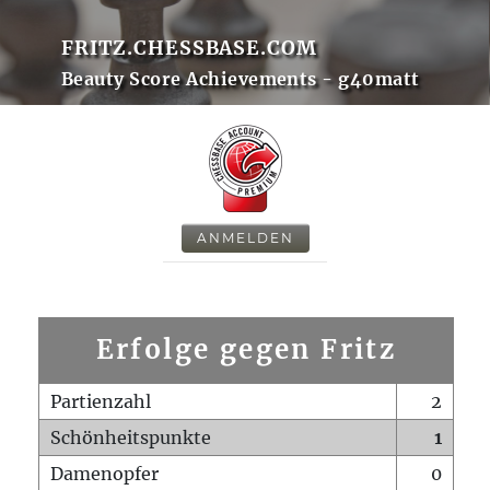
FRITZ.CHESSBASE.COM
Beauty Score Achievements - g40matt
ANMELDEN
Erfolge gegen Fritz
Partienzahl
2
Schönheitspunkte
1
Damenopfer
0