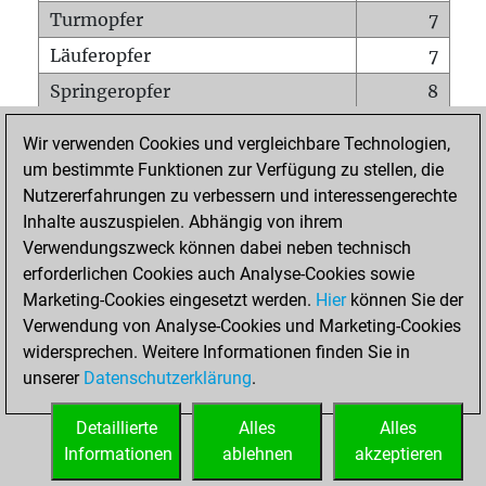
Turmopfer
7
Läuferopfer
7
Springeropfer
8
Bauernopfer
21
Wir verwenden Cookies und vergleichbare Technologien,
Matt auf vollem Brett
0
um bestimmte Funktionen zur Verfügung zu stellen, die
Nutzererfahrungen zu verbessern und interessengerechte
Bauer setzt Matt
0
Inhalte auszuspielen. Abhängig von ihrem
Erstickte Matts
0
Verwendungszweck können dabei neben technisch
Unterverwandlungen
0
erforderlichen Cookies auch Analyse-Cookies sowie
Marketing-Cookies eingesetzt werden.
Hier
können Sie der
Türme auf der siebten
5
Verwendung von Analyse-Cookies und Marketing-Cookies
widersprechen. Weitere Informationen finden Sie in
unserer
Datenschutzerklärung
.
STARTSEITE
Detaillierte
Alles
Alles
Informationen
ablehnen
akzeptieren